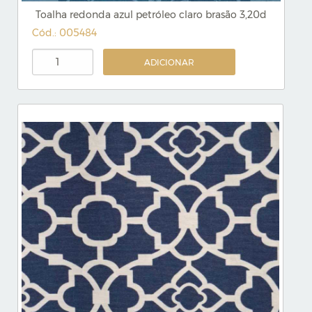
Toalha redonda azul petróleo claro brasão 3,20d
Cód.: 005484
ADICIONAR